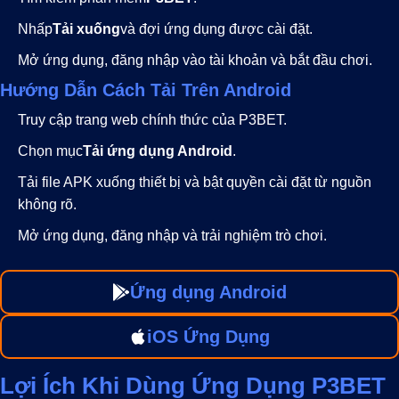
Nhấp
Tải xuống
và đợi ứng dụng được cài đặt.
Mở ứng dụng, đăng nhập vào tài khoản và bắt đầu chơi.
Hướng Dẫn Cách Tải Trên Android
Truy cập trang web chính thức của P3BET.
Chọn mục
Tải ứng dụng Android
.
Tải file APK xuống thiết bị và bật quyền cài đặt từ nguồn
không rõ.
Mở ứng dụng, đăng nhập và trải nghiệm trò chơi.
Ứng dụng Android
iOS Ứng Dụng
Lợi Ích Khi Dùng Ứng Dụng P3BET