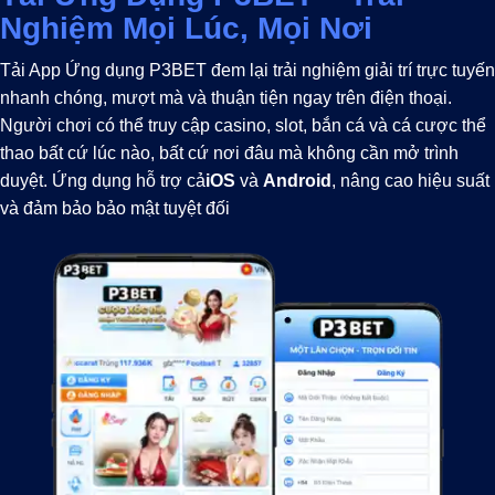
Nghiệm Mọi Lúc, Mọi Nơi
Tải App Ứng dụng P3BET đem lại trải nghiệm giải trí trực tuyến
nhanh chóng, mượt mà và thuận tiện ngay trên điện thoại.
Người chơi có thể truy cập casino, slot, bắn cá và cá cược thể
thao bất cứ lúc nào, bất cứ nơi đâu mà không cần mở trình
duyệt. Ứng dụng hỗ trợ cả
iOS
và
Android
, nâng cao hiệu suất
và đảm bảo bảo mật tuyệt đối