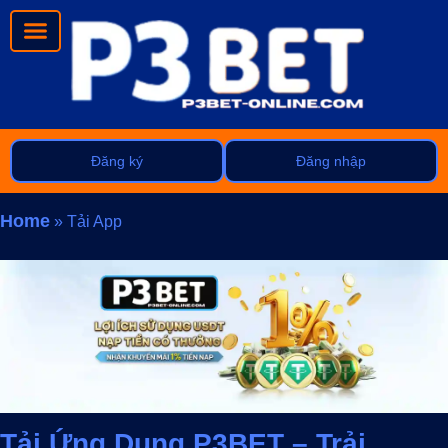
Đăng ký
Đăng nhập
Home
»
Tải App
Tải Ứng Dụng P3BET – Trải