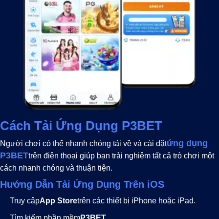
Cách Tải Ứng Dụng P3BET
ứng dụng
Người chơi có thể nhanh chóng tải về và cài đặt
P3BET
trên điện thoại giúp bạn trải nghiệm tất cả trò chơi một
cách nhanh chóng và thuận tiện.
Hướng Dẫn Tải Ứng Dụng Trên iOS
Truy cập
App Store
trên các thiết bị iPhone hoặc iPad.
Tìm kiếm phần mềm
P3BET
.