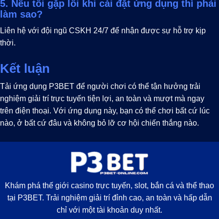
5. Nếu tôi gặp lỗi khi cài đặt ứng dụng thì phải
làm sao?
Liên hệ với đội ngũ CSKH 24/7 để nhận được sự hỗ trợ kịp
thời.
Kết luận
Tải ứng dụng P3BET để người chơi có thể tận hưởng trải
nghiệm giải trí trực tuyến tiện lợi, an toàn và mượt mà ngay
trên điện thoại. Với ứng dụng này, bạn có thể chơi bất cứ lúc
nào, ở bất cứ đâu và không bỏ lỡ cơ hội chiến thắng nào.
Khám phá thế giới casino trực tuyến, slot, bắn cá và thể thao
tại P3BET. Trải nghiệm giải trí đỉnh cao, an toàn và hấp dẫn
chỉ với một tài khoản duy nhất.