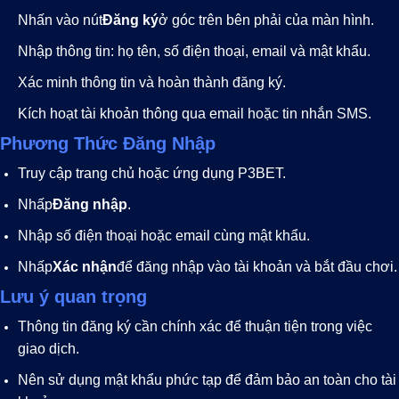
Nhấn vào nút
Đăng ký
ở góc trên bên phải của màn hình.
Nhập thông tin: họ tên, số điện thoại, email và mật khẩu.
Xác minh thông tin và hoàn thành đăng ký.
Kích hoạt tài khoản thông qua email hoặc tin nhắn SMS.
Phương Thức Đăng Nhập
Truy cập trang chủ hoặc ứng dụng P3BET.
Nhấp
Đăng nhập
.
Nhập số điện thoại hoặc email cùng mật khẩu.
Nhấp
Xác nhận
để đăng nhập vào tài khoản và bắt đầu chơi.
Lưu ý quan trọng
Thông tin đăng ký cần chính xác để thuận tiện trong việc
giao dịch.
Nên sử dụng mật khẩu phức tạp để đảm bảo an toàn cho tài