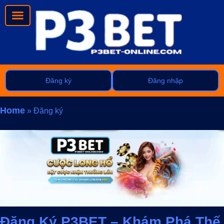
Đăng ký
Đăng nhập
Home
»
Đăng ký
Đăng Ký P3BET – Khám Phá Thế