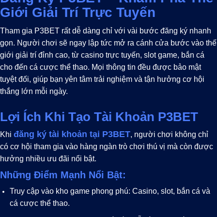
Giới Giải Trí Trực Tuyến
Tham gia P3BET rất dễ dàng chỉ với vài bước đăng ký nhanh
gọn. Người chơi sẽ ngay lập tức mở ra cánh cửa bước vào thế
giới giải trí đỉnh cao, từ casino trực tuyến, slot game, bắn cá
cho đến cá cược thể thao. Mọi thông tin đều được bảo mật
tuyệt đối, giúp bạn yên tâm trải nghiệm và tận hưởng cơ hội
thắng lớn mỗi ngày.
Lợi Ích Khi Tạo Tài Khoản P3BET
đăng ký tài khoản tại P3BET
Khi
, người chơi không chỉ
có cơ hội tham gia vào hàng ngàn trò chơi thú vị mà còn được
hưởng nhiều ưu đãi nổi bật.
Những Điểm Mạnh Nổi Bật:
Truy cập vào kho game phong phú: Casino, slot, bắn cá và
cá cược thể thao.