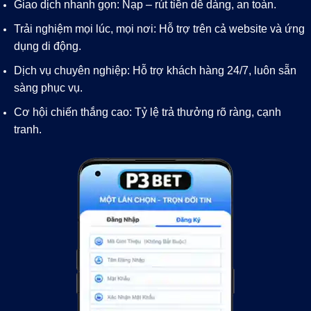
Giao dịch nhanh gọn: Nạp – rút tiền dễ dàng, an toàn.
Trải nghiệm mọi lúc, mọi nơi: Hỗ trợ trên cả website và ứng
dụng di động.
Dịch vụ chuyên nghiệp: Hỗ trợ khách hàng 24/7, luôn sẵn
sàng phục vụ.
Cơ hội chiến thắng cao: Tỷ lệ trả thưởng rõ ràng, cạnh
tranh.